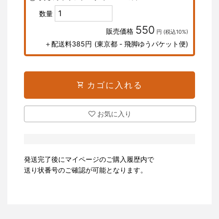
数量
550
販売価格
円 (税込10%)
＋配送料385円
(東京都 - 飛脚ゆうパケット便)
shopping_cart
カゴに入れる
お気に入り
発送完了後にマイページのご購入履歴内で
送り状番号のご確認が可能となります。