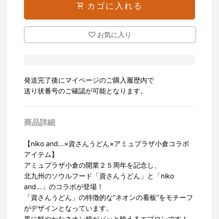
shopping_cart
カゴに入れる
お気に入り
発送完了後にマイページのご購入履歴内で
送り状番号のご確認が可能となります。
【niko and…×資さんうどん×アミュプラザ小倉コラボ
アイテム】
アミュプラザ小倉の開業２５周年を記念し、
北九州のソウルフード「資さんうどん」と「niko
and…」のコラボが登場！
「資さんうどん」の特徴的な”ネオンの看板”をモチーフ
がデザインとなっています。
黒に鮮やかなネオン柄がパッと映えるエプロンです！