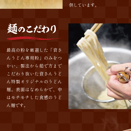
供しています。
最高の粉を厳選した「資さ
んうどん専用粉」のみをつ
かい、製法から茹で方まで
こだわり抜いた資さんうど
ん特製オリジナルのうどん
麺。表面はなめらかで、中
はモチモチした食感のうど
ん麺です。