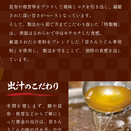
昆布や椎茸等をプラスして風味とコクを引き出し、
凝縮
された深い甘さがベースとなっています。
そして、製法から茹で方までこだわり抜いた「特製麺」
は、
表面はなめらかで中はモチモチした食感。
厳選された小麦粉をブレンドした
「資さんうどん専用
粉」を使用し、
製法を守ることで、
独特の食感を出し
ています。
手間を惜しまず、鯖や昆
布・椎茸などから丁寧にと
った黄金の出汁は、資さん
うどんの味の決め手。やや