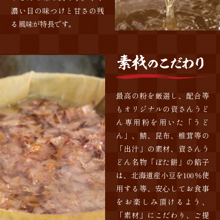
濃い目の味つけと甘さの残
る風味が特長です。
最高の粉を厳選し、配合等
もオリジナルの資さんうど
ん専用粉を用いた「うど
ん」、鯖、昆布、椎茸等の
「出汁」の素材、資さんう
どん名物「ぼた餅」の餡子
は、北海道産小豆を100％使
用する等、安心してお食事
をお楽しみ頂けるよう、
「素材」にこだわり、ご提