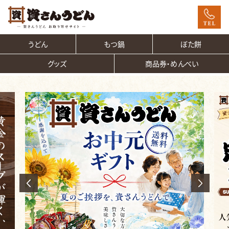
うどん
もつ鍋
ぼた餅
グッズ
商品券・めんべい