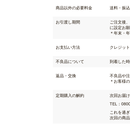
商品以外の
必要料金
送料・振込
お引渡し期間
ご注文後、
に設定お願
＊年末・年
お支払い方法
クレジット
不良品
について
到着した時
返品・交換
不良品や注
＊お客様の
定期購入の
解約
次回お届け
TEL：080
これを過ぎ
次回の商品