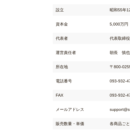
設立
昭和55年1
資本金
5,000万円
代表者
代表取締役
運営責任者
朝長 慎也
所在地
〒800-02
電話番号
093-932-4
FAX
093-932-4
メール
アドレス
support@s
販売数量
・単価
各商品ごと